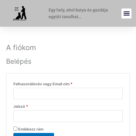
Skip
Kötelező
Kötelező
Kötelező
to
Egy hely, ahol kutya és gazdája
content
együtt tanulhat…
A fiókom
Belépés
Felhasználónév vagy Email cím
*
Jelszó
*
Emlékezz rám