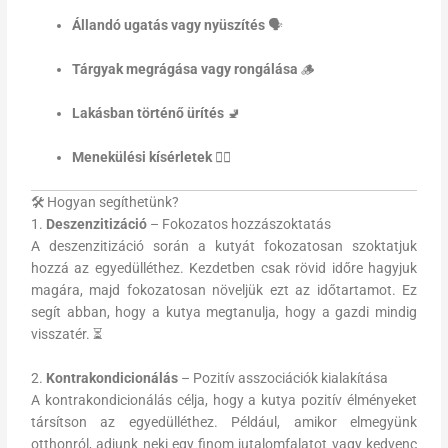
Állandó ugatás vagy nyüszítés
🗣️
Tárgyak megrágása vagy rongálása
🪵
Lakásban történő ürítés
🚽
Menekülési kísérletek
🏃‍♂️
🛠️ Hogyan segíthetünk?
1.
Deszenzitizáció
– Fokozatos hozzászoktatás
A deszenzitizáció során a kutyát fokozatosan szoktatjuk
hozzá az egyedülléthez. Kezdetben csak rövid időre hagyjuk
magára, majd fokozatosan növeljük ezt az időtartamot. Ez
segít abban, hogy a kutya megtanulja, hogy a gazdi mindig
visszatér. ⏳
2.
Kontrakondicionálás
– Pozitív asszociációk kialakítása
A kontrakondicionálás célja, hogy a kutya pozitív élményeket
társítson az egyedülléthez. Például, amikor elmegyünk
otthonról, adjunk neki egy finom jutalomfalatot vagy kedvenc