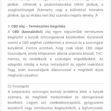
játékát. Jöhetnek a jutalomfalatokkal töltött játékok, a
szaglószőnyegek (lickmath) vagy a különbőző interaktív
játékok. Így az elválás nem lesz számára negatív élmény. 🎾
3.
CBD olaj – Természetes megoldás
A
CBD (kannabidiol)
olaj egyre népszerűbb természetes
kiegészítő a kutyák szorongásának kezelésében. Kutatások
szerint a CBD segíthet csökkenteni a stresszt és a szorongást
kutyáknál. Fontos azonban, hogy csak olyan CBD olajat
használjunk, amely kifejezetten állatok számára készült, THC-
mentes, és rendelkezik a szükséges engedélyekkel. Az
adagolás mindig a kutya testsúlyától és egyéni reakcióitól
függ, ezért konzultáljunk állatorvossal a megfelelő dózis
meghatározásához.
🐕‍🦺 Összegzés
A szeparációs szorongás komoly probléma lehet a kutyák
számára, de megfelelő módszerekkel és támogatással
kezelhető. Legyen szó viselkedésterápiáról, gyógyszeres
kezelésről vagy természetes kiegészítőkről, a legfontosabb,