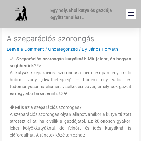
Skip
to
Egy hely, ahol kutya és gazdája
content
együtt tanulhat…
A szeparációs szorongás
Leave a Comment
/
Uncategorized
/ By
János Horváth
🦴
Szeparációs szorongás kutyáknál: Mit jelent, és hogyan
segíthetünk?
🐾
A kutyák szeparációs szorongása nem csupán egy múló
hóbort vagy „divatbetegség” – hanem egy valós és
tudományosan is elismert viselkedési zavar, amely sok gazdit
és négylábú társát érinti. 🐶💔
🧠 Mi is az a szeparációs szorongás?
A szeparációs szorongás olyan állapot, amikor a kutya túlzott
stresszt él át, ha elválik a gazdájától. Ez különösen gyakori
lehet kölyökkutyáknál, de felnőtt és idős kutyáknál is
előfordulhat. A tünetek közé tartozhat: