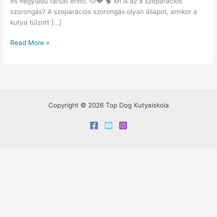
és négylábú társát érinti. 🐶💔 🧠 Mi is az a szeparációs
szorongás? A szeparációs szorongás olyan állapot, amikor a
kutya túlzott […]
Read More »
Copyright © 2026 Top Dog Kutyaiskola