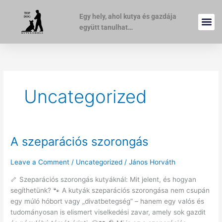
Skip
to
Egy hely, ahol kutya és gazdája
content
együtt tanulhat…
Uncategorized
A szeparációs szorongás
A
szeparációs
szorongás
Leave a Comment
/
Uncategorized
/
János Horváth
🦴 Szeparációs szorongás kutyáknál: Mit jelent, és hogyan
segíthetünk? 🐾 A kutyák szeparációs szorongása nem csupán
egy múló hóbort vagy „divatbetegség” – hanem egy valós és
tudományosan is elismert viselkedési zavar, amely sok gazdit